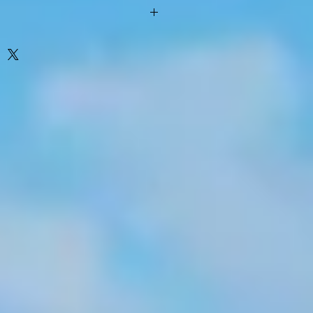
12mm => 6 pièces
9/11mm=> 6 pièces
 8mm => 8 pièces
 => 10 pièces