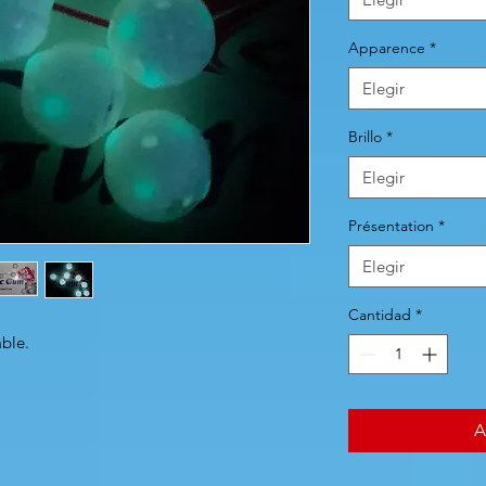
Apparence
*
Elegir
Brillo
*
Elegir
Présentation
*
Elegir
Cantidad
*
able.
A