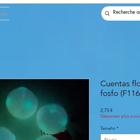
Plus
Cuentas fl
fosfo (F116
Precio
2,75 €
Dépensez plus pour 
Tamaño
*
Elegir