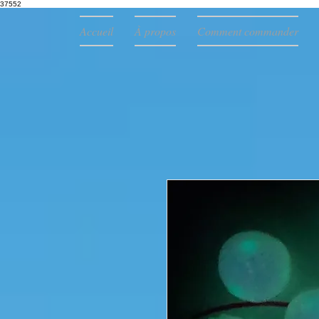
37552
Accueil
À propos
Comment commander