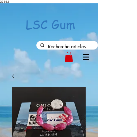
37552
LSC Gum