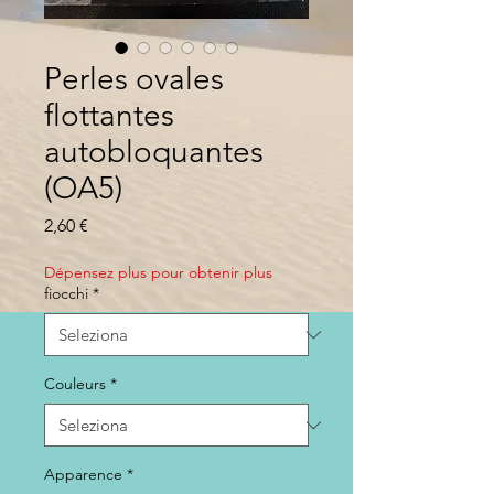
Perles ovales
flottantes
autobloquantes
(OA5)
Prezzo
2,60 €
Dépensez plus pour obtenir plus
fiocchi
*
Couleurs
*
Apparence
*