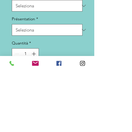
Présentation
*
Quantità
*
Aggiungi al carrello
Mousse haute densité fluo,
excellente flottaison, réutilisables.
Dimensions =>16x8x4mm.
Dimensions