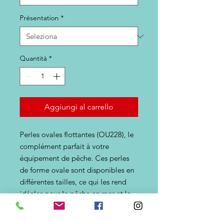
Présentation
*
Quantità
*
Aggiungi al carrello
Perles ovales flottantes (OU228), le
complément parfait à votre
équipement de pêche. Ces perles
de forme ovale sont disponibles en
différentes tailles, ce qui les rend
idéales pour la pêche en mer et le
surfcasting. La conception
autobloquante garantit qu'elles