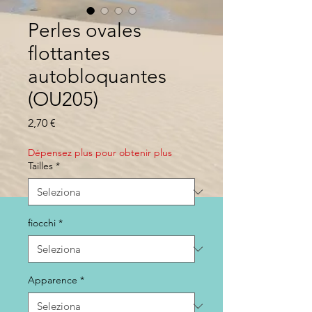
Perles ovales
flottantes
autobloquantes
(OU205)
Prezzo
2,70 €
Dépensez plus pour obtenir plus
Tailles
*
fiocchi
*
Apparence
*