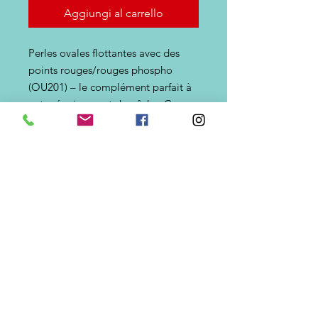
Aggiungi al carrello
Perles ovales flottantes avec des
points rouges/rouges phospho
(OU201) – le complément parfait à
votre équipement de pêche. Ces
perles de forme ovale sont
disponibles en différentes tailles,
flottant avec des points
phosphorescents , ce qui les rend
idéales pour la pêche en mer et le
surfcasting. La conception
autobloquante garantit qu'elles
restent bien en place et peuvent
être facilement réutilisées pour
d'innombrables sorties de pêche
tranquilles.