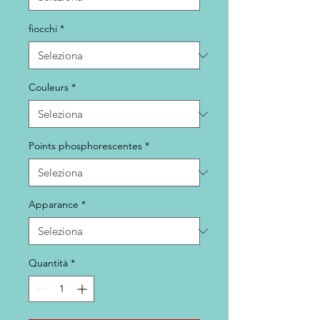
fiocchi
*
Couleurs
*
Points phosphorescentes
*
Apparance
*
Quantità
*