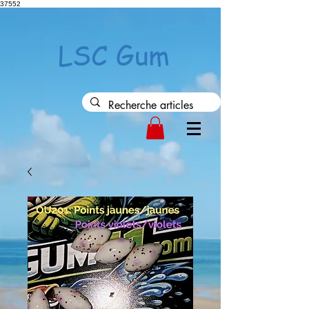
37552
LSC Gum