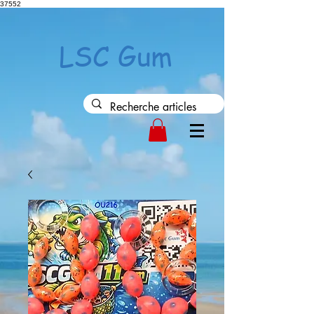
37552
LSC Gum