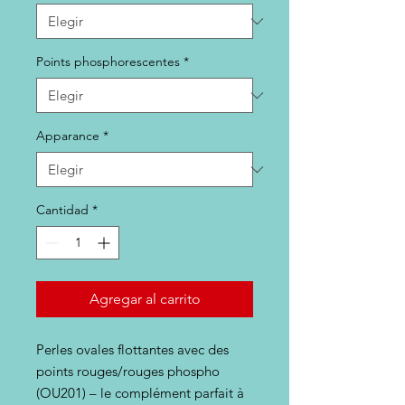
Points phosphorescentes
*
Apparance
*
Cantidad
*
Agregar al carrito
Perles ovales flottantes avec des
points rouges/rouges phospho
(OU201) – le complément parfait à