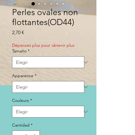
Perles ovales non
flottantes(OD44)
Precio
2,70 €
Dépensez plus pour obtenir plus
Tamaño
*
Apparence
*
Couleurs
*
Cantidad
*