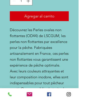
Agregar al carrito
Découvrez les Perles ovales non
flottantes (OD44) de LSCGUM, les
perles non flottantes par excellence
pour la pêche. Fabriquées
artisanalement en France, ces perles
non flottantes vous garantissent une
expérience de pêche optimale.
Avec leurs couleurs attrayantes et
leur composition inodore, elles sont
indispensables pour tout pêcheur
averti. Que vous cibliez la truite, le
bar ou toute autre espèce, elles
ajouteront une touche d'attrait
supplémentaire à vos appâts. Faites