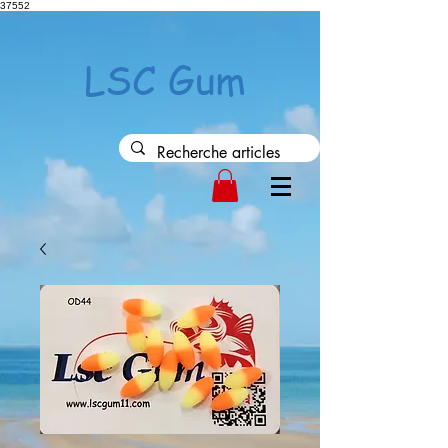
37552
LSC Gum