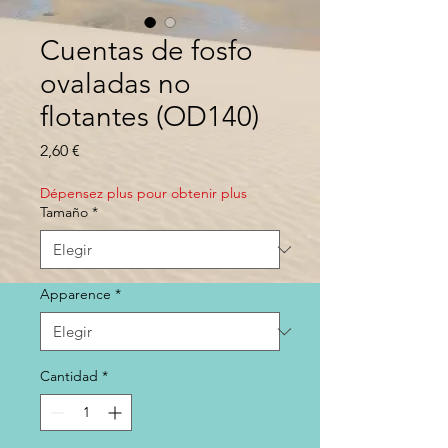
Cuentas de fosfo
ovaladas no
flotantes (OD140)
Precio
2,60 €
Dépensez plus pour obtenir plus
Tamaño
*
Apparence
*
Cantidad
*