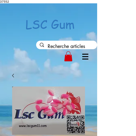
37552
LSC Gum