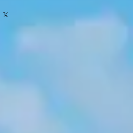
4mm,6x4mm,5x3mm
o + couleur fluo ou phospho +
x7mm, 12x6mm => 6 pièces
x5mm,8x4mm => 8 pièces
0 pièces