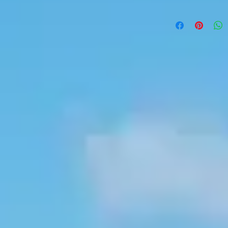
10x5mm,8x5mm,8x
Paillette argent flu
16x8mm, 15x8mm,14
Paillette argent fluo
10x7mm, 10x5mm,8
6x4mm, 5x3mm => 1