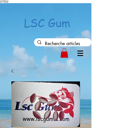
37552
LSC Gum