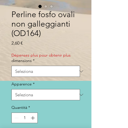
Perline fosfo ovali
non galleggianti
(OD164)
Prezzo
2,60 €
Dépensez plus pour obtenir plus
dimensions
*
Apparence
*
Quantità
*