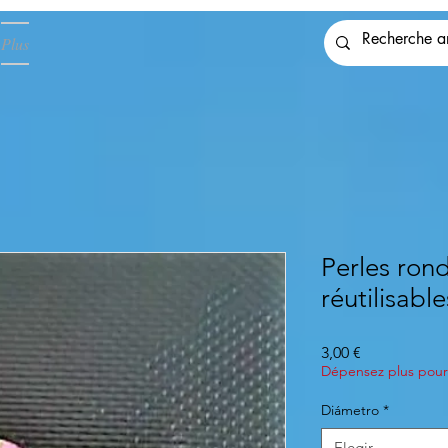
Plus
Perles rond
réutilisable
Precio
3,00 €
Dépensez plus pour 
Diámetro
*
Elegir