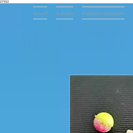
37552
Accueil
À propos
Comment commander