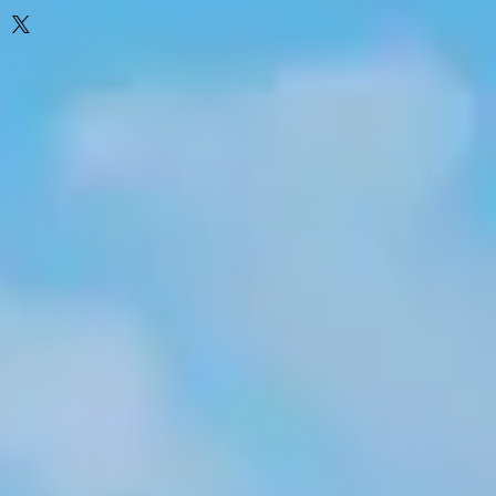
ospho
u phospho
ge
e
nta