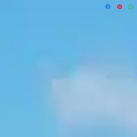
Rose+bleu fluo
Rose(rose)+bleu ph
Rose( orange)+ble
Rose+vert fluo
Rose(rose)+vert
Rose(orange)+vert
Rose+jaune
Rose(rose)+jaune
Rose(orange)+jaune
Rose+orange
Rose(rose)+orange
Rose(orange)+oran
Rose+rouge
Rose(rose)+rouge
Rose(orange)+roug
Rose+violet
Rose(rose)+ violet
Rose(orange)+violet
Rose+majenta
Rose(rose)+majenta
Rose(orange)+maje
Rose+blanc