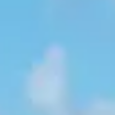
Rose(rose)+blanc
Rose(orange)+blanc
Rose+bleu
Rose(rose)+bleu
Rose (orange)+bleu