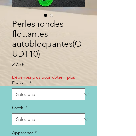
Perles rondes
flottantes
autobloquantes(O
UD110)
Prezzo
2,75 €
Dépensez plus pour obtenir plus
Formato
*
fiocchi
*
Apparence
*