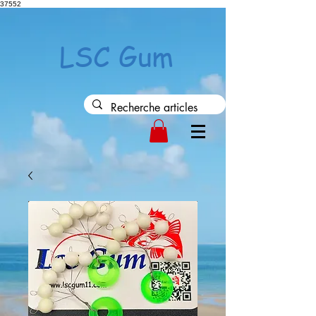
37552
LSC Gum