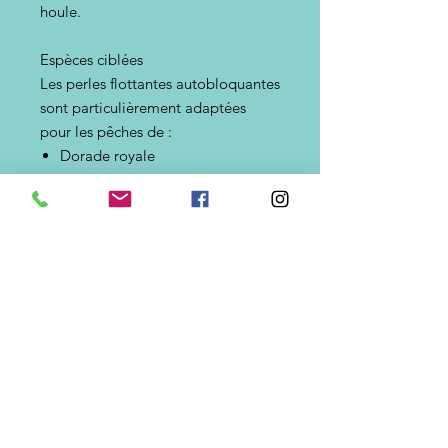
houle.
Espèces ciblées
Les perles flottantes autobloquantes
sont particulièrement adaptées
pour les pêches de :
Dorade royale
Marbré
Sar
Mulet
Orphie
Chinchard
Maquereau
Sparidés
Elles conviennent également à de
nombreux montages destinés aux
pêches de bord de mer et au
surfcasting.