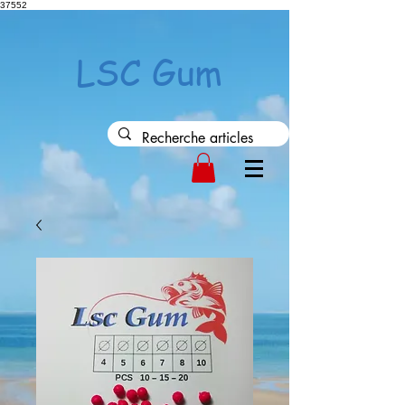
37552
LSC Gum