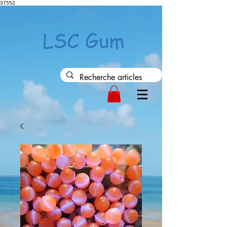
37552
LSC Gum