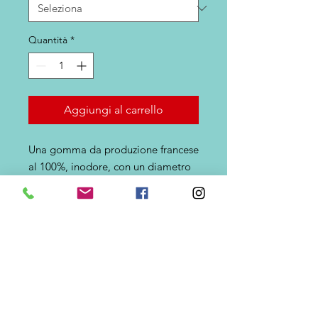
Quantità
*
Aggiungi al carrello
Una gomma da produzione francese
al 100%, inodore, con un diametro
rigoroso e una notevole
fosforescenza. Il massimo per
accompagnare le tue pesche diurne
e notturne.
DÉTAILS
D'ARTICLE