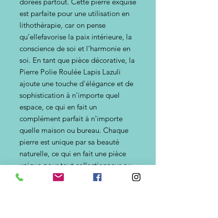
dorées partout. Cette pierre exquise
est parfaite pour une utilisation en
lithothérapie, car on pense
qu’ellefavorise la paix intérieure, la
conscience de soi et l’harmonie en
soi. En tant que pièce décorative, la
Pierre Polie Roulée Lapis Lazuli
ajoute une touche d'élégance et de
sophistication à n'importe quel
espace, ce qui en fait un
complément parfait à n'importe
quelle maison ou bureau. Chaque
pierre est unique par sa beauté
naturelle, ce qui en fait une pièce
unique pour tout collectionneur ou
passionné de lithothérapie et de
pierres décoratives. Apportez
l'énergie et la beauté de la terre
dans votre vie avec la Pierre Polie