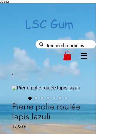
37552
LSC Gum
Pierre polie roulée
lapis lazuli
Precio
17,90 €