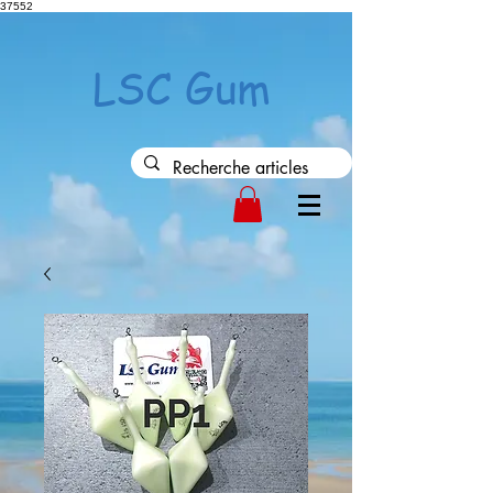
37552
LSC Gum