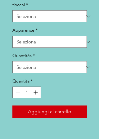
fiocchi
*
Apparence
*
Quantités
*
Quantità
*
Aggiungi al carrello