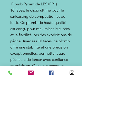
Plomb Pyramide LBS (PP1)
16 faces, le choix ultime pour le
surfcasting de compétition et de
loisir. Ce plomb de haute qualité
est conçu pour maximiser le succès
et la fiabilité lors des expéditions de
pêche. Avec ses 16 faces, ce plomb
offre une stabilité et une précision
exceptionnelles, permettant aux
pêcheurs de lancer avec confiance
et précision. Que vous soyez un
compétiteur chevronné ou un
pêcheur récréatif, le Plomb
Pyramide est le choix idéal pour
obtenir des résultats optimaux sur
l'eau. Faites confiance à la
durabilité et aux performances de
ce plomb pour réhausser votre
expérience de pêche.