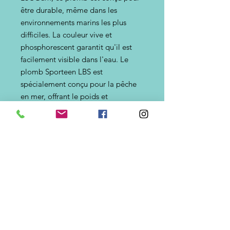
être durable, même dans les
environnements marins les plus
difficiles. La couleur vive et
phosphorescent garantit qu'il est
facilement visible dans l'eau. Le
plomb Sporteen LBS est
spécialement conçu pour la pêche
en mer, offrant le poids et
l'équilibre parfaits pour maintenir
votre ligne quelles que soient les
conditions de pêche.
Grammages disponibles => 105g,
130g, 155g,180g
Revêtement indestructible en action
de pêche, évite la diffusion de
plomb dans l'environnement.
Produit 100% Français.
Envois de plombs effectués par