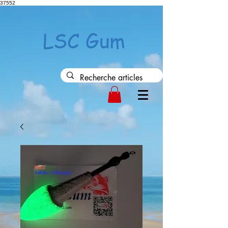
37552
LSC Gum