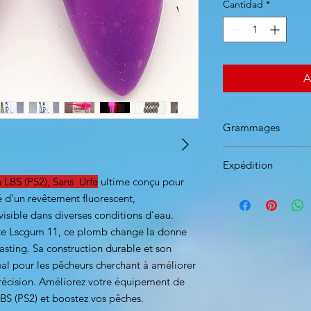
Cantidad
*
A
Grammages
Grammages dispo : 
Expédition
LBS (PS2), Sans Urfe
ultime conçu pour
Calcul des frais d'e
 d'un revêtement fluorescent,
De 1€ à 50€ => 5,5
visible dans diverses conditions d'eau.
=> 12.00€
site Lscgum 11, ce plomb change la donne
casting. Sa construction durable et son
éal pour les pêcheurs cherchant à améliorer
 précision. Améliorez votre équipement de
BS (PS2) et boostez vos pêches.