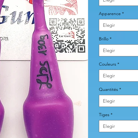
Apparence
*
Elegir
Brillo
*
Elegir
Couleurs
*
Elegir
Quantités
*
Elegir
Tiges
*
Elegir