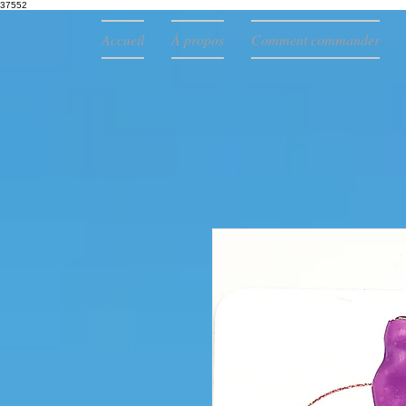
37552
Accueil
À propos
Comment commander