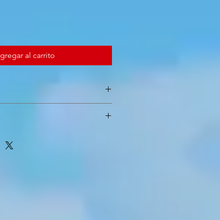
gregar al carrito
105g, 130g, 155g,180g
xpédition via "Mondial Relay"
0€ De 50€ à 90€ => 7.50€ 90€ et +