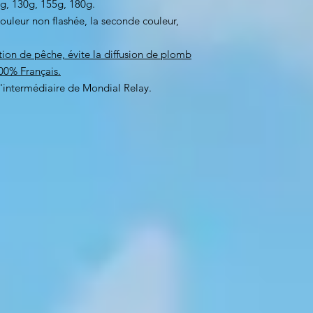
, 130g, 155g, 180g.
ouleur non flashée, la seconde couleur,
ion de pêche, évite la diffusion de plomb
00% Français.
l'intermédiaire de Mondial Relay.