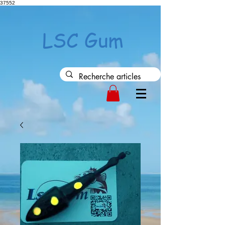
37552
LSC Gum