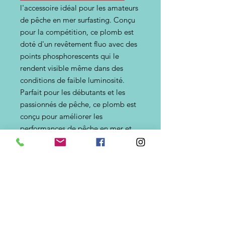
l'accessoire idéal pour les amateurs
de pêche en mer surfasting. Conçu
pour la compétition, ce plomb est
doté d'un revêtement fluo avec des
points phosphorescents qui le
rendent visible même dans des
conditions de faible luminosité.
Parfait pour les débutants et les
passionnés de pêche, ce plomb est
conçu pour améliorer les
performances de pêche en mer et
assurer une expérience de pêche
inoubliable. Ne manquez pas
l'opportunité de vous procurer ce
plomb de haute qualité pour vos
prochaines aventures de pêche en
mer.La première couleur indique la
couleur non flashée, la seconde
couleur, plomb flashé.