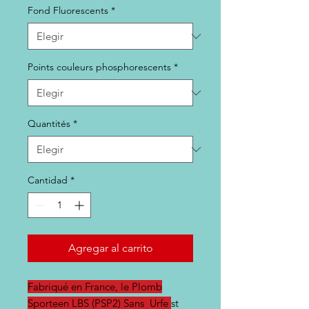
Fond Fluorescents
*
Points couleurs phosphorescents
*
Quantités
*
Cantidad
*
Agregar al carrito
Fabriqué en France, le Plomb
Sporteen LBS (PSP2) Sans Urfe
st