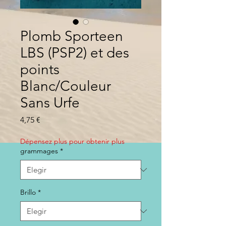
Plomb Sporteen
LBS (PSP2) et des
points
Blanc/Couleur
Sans Urfe
Precio
4,75 €
Dépensez plus pour obtenir plus
grammages
*
Brillo
*