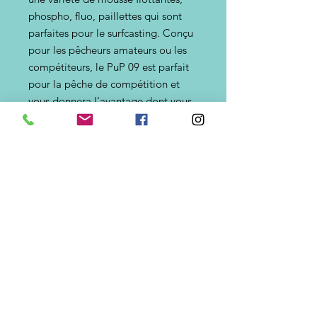
phospho, fluo, paillettes qui sont
parfaites pour le surfcasting. Conçu
pour les pêcheurs amateurs ou les
compétiteurs, le PuP 09 est parfait
pour la pêche de compétition et
vous donnera l'avantage dont vous
avez besoin pour sortir vainqueur.
Que vous soyez un compétiteur ou
un débutant, cette gamme offre
tout ce dont vous avez besoin pour
réussir vos parties de pêche.
Améliorez vos résultats avec la PuP
09 .
DÉTAILS
D'ARTICLE
Dimensions :13x7mm, 12x5mm,