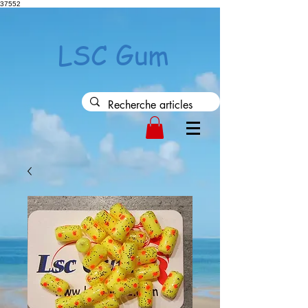
37552
LSC Gum