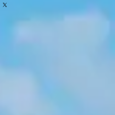
ho
o
ho