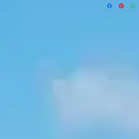
Rouge/blanc phosp
Bleu/blanc phospho
vert/blanc phospho
Blanc/blanc phosph
Violet/blanc phosp