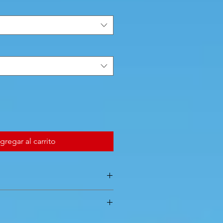
gregar al carrito
illes (mm) 14x7mm et 16x8mm