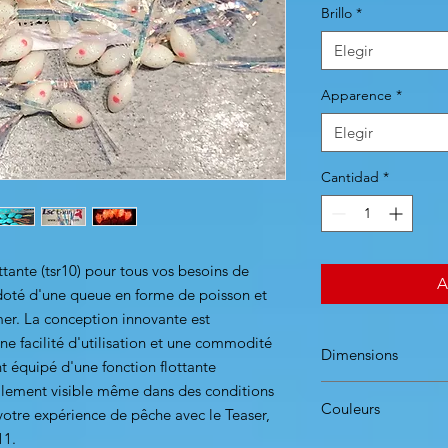
Brillo
*
Elegir
Apparence
*
Elegir
Cantidad
*
ttante (tsr10) pour tous vos besoins de
A
doté d'une queue en forme de poisson et
 mer. La conception innovante est
ne facilité d'utilisation et une commodité
Dimensions
nt équipé d'une fonction flottante
ilement visible même dans des conditions
Dimensions => 2 ta
Couleurs
6 pièces par blister
votre expérience de pêche avec le Teaser,
11.
Blanc fluo