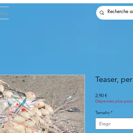
Plus
Teaser, perl
Precio
2,90 €
Dépensez plus pour 
Tamaño
*
Elegir