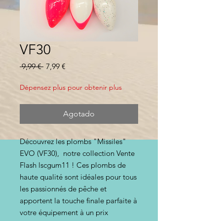
VF30
Precio
Precio
 9,99 € 
7,99 €
de
oferta
Dépensez plus pour obtenir plus
Agotado
Découvrez les plombs "Missiles"
EVO (VF30), notre collection Vente
Flash lscgum11 ! Ces plombs de
haute qualité sont idéales pour tous
les passionnés de pêche et
apportent la touche finale parfaite à
votre équipement à un prix