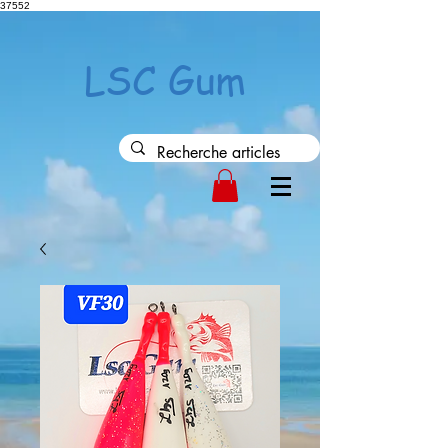
37552
LSC Gum