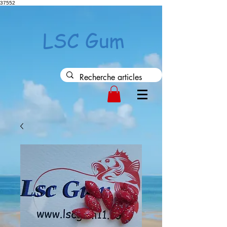
37552
LSC Gum