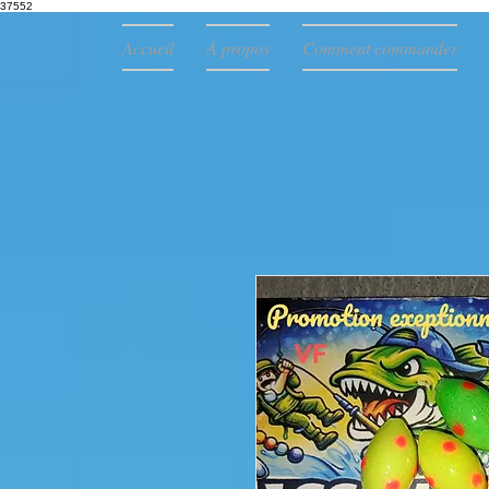
37552
Accueil
À propos
Comment commander