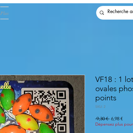
Plus
VF18 : 1 lo
ovales pho
points
SKU: 2
Precio
Prec
 9,30 € 
6,98 €
de
Dépensez plus pour 
ofert