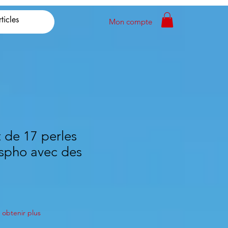
Mon compte
t de 17 perles
spho avec des
io
obtenir plus
a