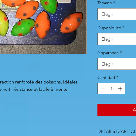
Tamaño
*
Elegir
Disponibilité
*
Elegir
Apparance
*
Elegir
Cantidad
*
ttraction renforcée des poissons, idéales
e nuit, résistance et facile à monter
A
DÉTAILS D'ARTIC