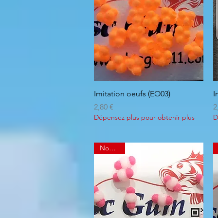
Aperçu rapide
Imitation oeufs (EO03)
I
Prix
P
2,80 €
2
Dépensez plus pour obtenir plus
D
Nouveau