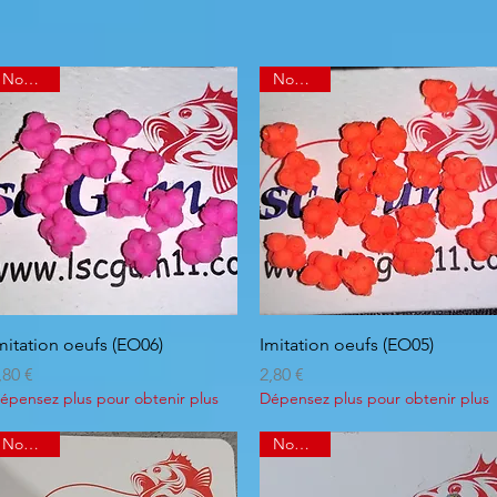
Nouveau
Nouveau
Aperçu rapide
Aperçu rapide
mitation oeufs (EO06)
Imitation oeufs (EO05)
rix
Prix
,80 €
2,80 €
épensez plus pour obtenir plus
Dépensez plus pour obtenir plus
Nouveau
Nouveau