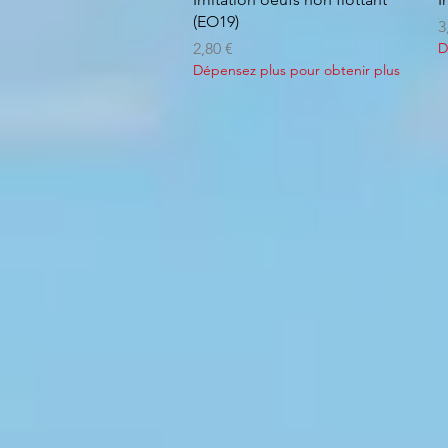
(EO19)
P
3
Prix
2,80 €
D
Dépensez plus pour obtenir plus