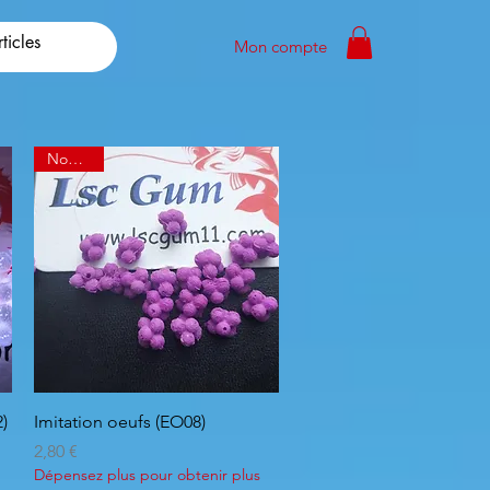
Mon compte
Nouveau
Aperçu rapide
2)
Imitation oeufs (EO08)
Prix
2,80 €
Dépensez plus pour obtenir plus