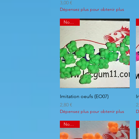
Prix
3,00 €
Dépensez plus pour obtenir plus
Nouveau
Aperçu rapide
Imitation oeufs (EO07)
I
Prix
P
2,80 €
2
Dépensez plus pour obtenir plus
D
Nouveau