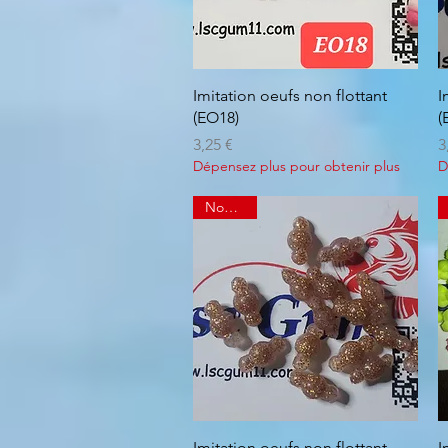
Aperçu rapide
Imitation oeufs non flottant
I
(EO18)
(
Prix
P
3,25 €
3
Dépensez plus pour obtenir plus
D
Nouveau
Aperçu rapide
Imitation oeufs non flottant
I