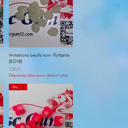
Aperçu rapide
Imitations oeufs non- flottants
(EO18)
Prix
2,80 €
Dépensez plus pour obtenir plus
Nouveau