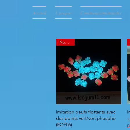
37552
Accueil
À propos
Comment commander
Nouveau
Aperçu rapide
Imitation oeufs flottants avec
I
des points vert/vert phospho
P
3
(EOF06)
D