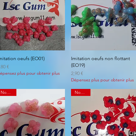
Aperçu rapide
Aperçu rapide
mitation oeufs (EO01)
Imitation oeufs non flottant
(EO19)
rix
,80 €
Prix
épensez plus pour obtenir plus
2,90 €
Dépensez plus pour obtenir plus
Nouveau
Nouveau