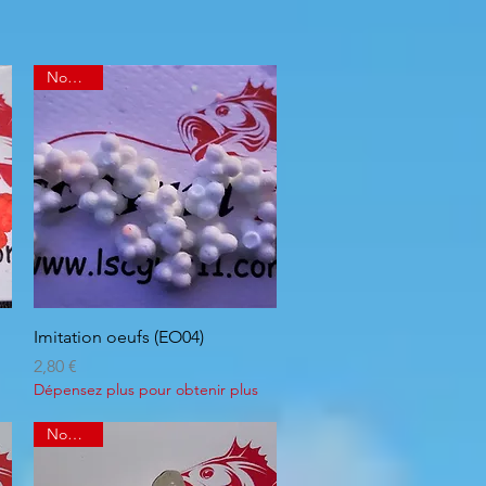
Nouveau
Aperçu rapide
Imitation oeufs (EO04)
Prix
2,80 €
Dépensez plus pour obtenir plus
Nouveau