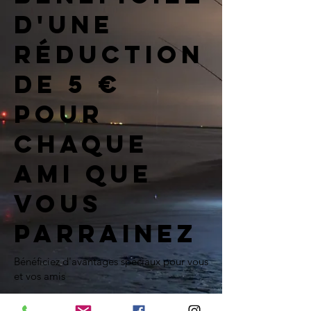
d'une
réduction
de 5 €
pour
chaque
ami que
vous
parrainez
Bénéficiez d'avantages spéciaux pour vous
et vos amis
Offrez à vos amis une réduction de 5 €.