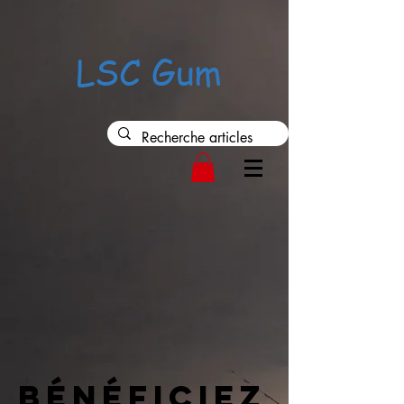
37552
LSC Gum
Bénéficiez