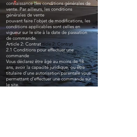
connaissance des conditions générales de
vente. Par ailleurs, les conditions
générales de vente
pouvant faire l'objet de modifications, les
conditions applicables sont celles en
vigueur sur le site à la date de passation
de commande.
Article 2: Contrat
rticle 2: Contrat
2.1 Conditions pour effectuer une
commande
Vous déclarez être âgé au moins de 18
ans, avoir la capacité juridique, ou être
titulaire d'une autorisation parentale vous
permettant d'effectuer une commande sur
le site.
2.2 étapes de conclusion du contrat
Après avoir passé votre commande, nous
vous envoyons un e-mail vous confirmant
les éléments de votre commande.
Nous vous informons par e-mail de l'envoi
de vos articles. Cet e-mail constitue notre
acceptation de votre commande et forme
ainsi le contrat de vente entre vous et
nous.