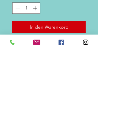
In den Warenkorb
Schachtel mit 100 schwimmenden
Perlen vom Typ "Wassertropfen".
Verfügbare Größen, 5 x 12 mm und
6 x 14 mm
ARTIKELDETAILS
Schachtel mit 100
phosphoreszierenden
schwimmenden Perlen Wassertropfen
Abmessungen 14 x 6 mm oder 12 x 5