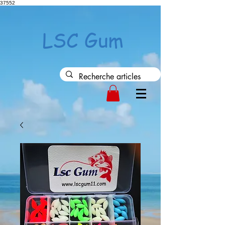
37552
LSC Gum