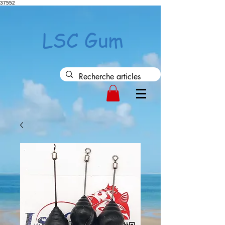
37552
LSC Gum