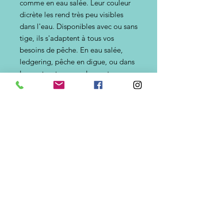
comme en eau salée. Leur couleur
dicrète les rend très peu visibles
dans l'eau. Disponibles avec ou sans
tige, ils s'adaptent à tous vos
besoins de pêche. En eau salée,
ledgering, pêche en digue, ou dans
les ports, et en eau douce, traque
notament de la carpe en stalking.
Fabriqués exclusivement par
Lscgum11, ces plombs ESC1 sont
d'une exceptoionnelle résistance.
Tout envoi de plombs est effectué
par l'intermédiaire de Mondial
relais. Pour les pays non distribués
par Mondial relais, livraison pas la
poste.
Grammages disponibles =>15g,
25g, 35g, 45g, 75g, 85g, 95g, 105g