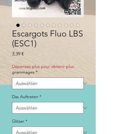
Escargots Fluo LBS
(ESC1)
Preis
3,39 €
Dépensez plus pour obtenir plus
grammages
*
Das Auftreten
*
Glitzer
*