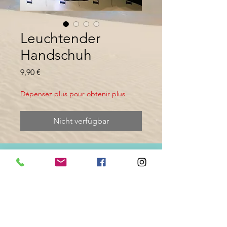
Leuchtender
Handschuh
Preis
9,90 €
Dépensez plus pour obtenir plus
Nicht verfügbar
LED leuchtet rechten Handschuh
Leuchtender
Handschuh
Unverzichtbares Zubehör für das