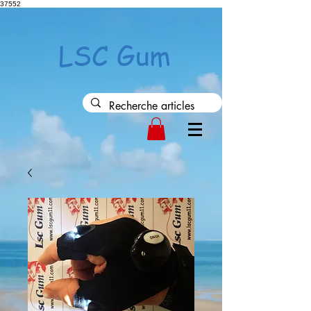
37552
LSC Gum