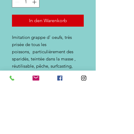
In den Warenkorb
Imitation grappe d' oeufs, très
prisée de tous les
poissons, particulièrement des
sparidés, teintée dans la masse ,
réutilisable, pêche, surfcasting,
loisirs. Perle semi molle, peut-être
passée à l'hameçon, Très résistante,
quasiment indestructible,
réutilisable.A destiner aux poissons
de surfaces, chinchards, orphies,
mulets et/ ou, lorsque les crabes
attaquent les appâts. . Diamètre des
oeufs 4mm. Disponible en flottant
et non flottant