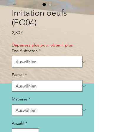
Imitation oeufs
(EO04)
Preis
2,80 €
Dépensez plus pour obtenir plus
Das Auftreten
*
Farbe:
*
Matières
*
Anzahl
*