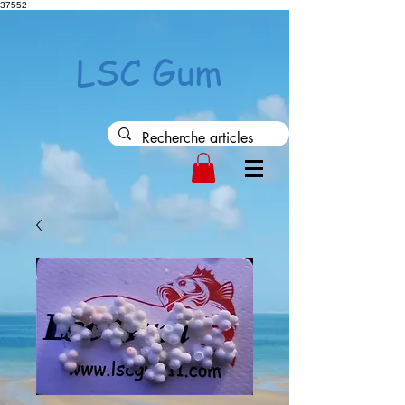
37552
LSC Gum