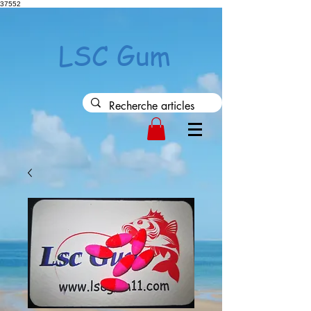
37552
LSC Gum