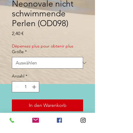
Neonovale nicht
schwimmende
Perlen (OD098)
Preis
2,40 €
Dépensez plus pour obtenir plus
Größe
*
Anzahl
*
In den Warenkorb
Wiederverwendbare fluoreszierende