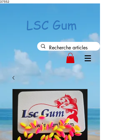
37552
LSC Gum