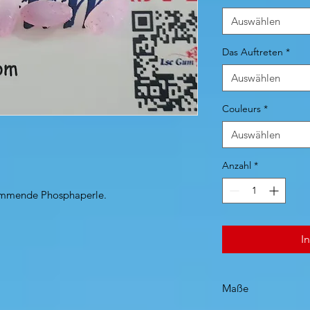
Auswählen
Das Auftreten
*
Auswählen
Couleurs
*
Auswählen
Anzahl
*
immende Phosphaperle.
I
Maße