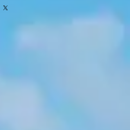
 Größen: 14x6mm, 10x5mm
k
ück