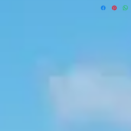
Abmessungen => 2
14x6 mm => 8 Stüc
10 x 5 mm => 10 St