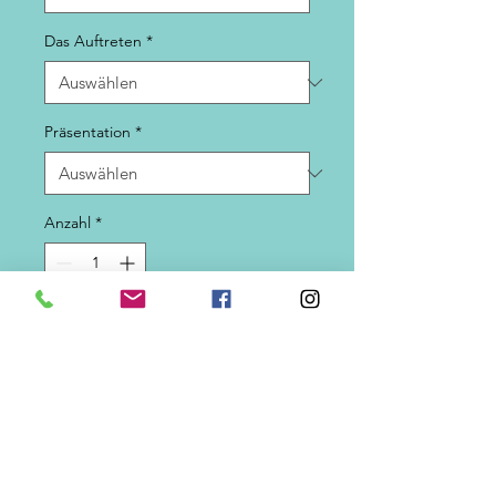
Das Auftreten
*
Präsentation
*
Anzahl
*
In den Warenkorb
Fluoreszierende wiederverwendbare
schwimmende Perlen, die in der
Masse gefärbt sind.