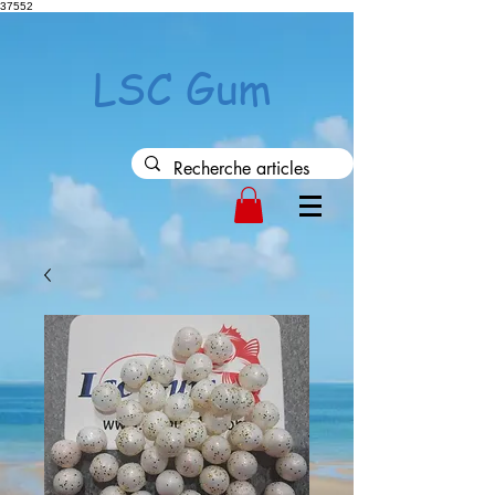
37552
LSC Gum