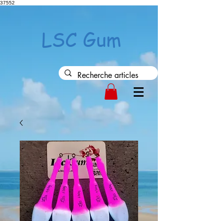
37552
LSC Gum