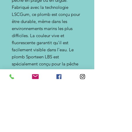
pêche en plage ou en digue.
Fabriqué avec la technologie
LSCGum, ce plomb est conçu pour
être durable, même dans les
environnements marins les plus
difficiles. La couleur vive et
fluorescente garantit qu'il est
facilement visible dans l'eau. Le
plomb Sporteen LBS est
spécialement conçu pour la pêche
en mer, offrant le poids et
l'équilibre parfaits pour maintenir
votre ligne quelles que soient les
conditions de pêche.
Grammages disponibles => 105g,
130g, 155g,180g
Revêtement indestructible en action
de pêche, évite la diffusion de
plomb dans l'environnement.