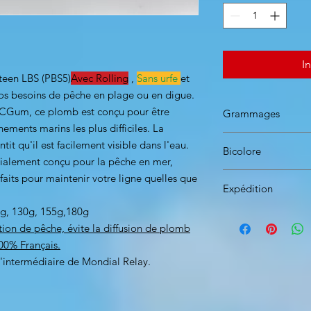
I
een LBS (PBS5)
Avec Rolling
,
Sans urfe
et
vos besoins de pêche en plage ou en digue.
SCGum, ce plomb est conçu pour être
Grammages
ments marins les plus difficiles. La
Grammages dispo:10
tit qu'il est facilement visible dans l'eau.
Bicolore
ialement conçu pour la pêche en mer,
arfaits pour maintenir votre ligne quelles que
Expédition
Couleurs Sable ou n
/blanc phospho( cou
g, 130g, 155g,180g
Calcul des frais d'e
ion de pêche, évite la diffusion de plomb
De 1€ à 50€ => 5,5
=> 12.00€
00% Français.
l'intermédiaire de Mondial Relay.