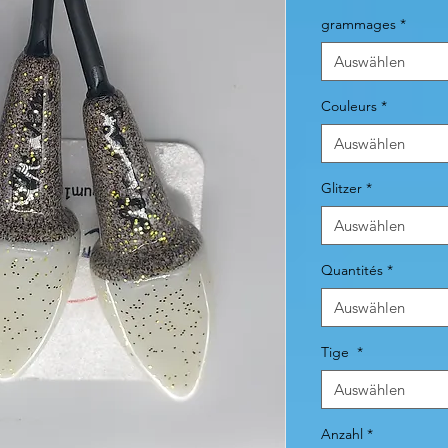
grammages
*
Auswählen
Couleurs
*
Auswählen
Glitzer
*
Auswählen
Quantités
*
Auswählen
Tige
*
Auswählen
Anzahl
*