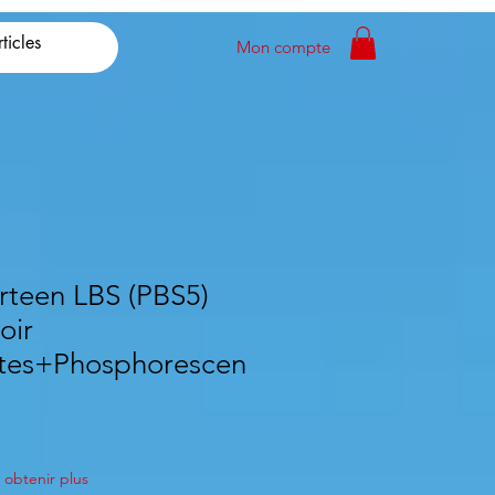
Mon compte
teen LBS (PBS5)
oir
ntes+Phosphorescen
obtenir plus