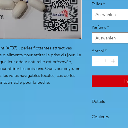
Tailles
*
Auswählen
Parfums
*
Auswählen
nt (AF07) , perles flottantes attractives
Anzahl
*
e d'aliments pour attirer la prise du jour. La
que leur odeur naturelle est préservée,
pour attirer les poissons. Que vous soyez en
 les voies navigables locales, ces perles
I
contournable pour la pêche.
Détails
trois tailles dipon
Couleurs
13x6.5mm, 13x5mm,
blister
Les couleurs varient