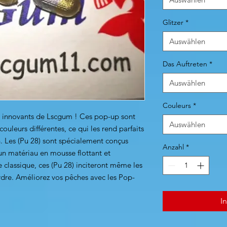
Glitzer
*
Auswählen
Das Auftreten
*
Auswählen
Couleurs
*
, innovants de Lscgum ! Ces pop-up sont
Auswählen
ouleurs différentes, ce qui les rend parfaits
n. Les (Pu 28) sont spécialement conçus
Anzahl
*
un matériau en mousse flottant et
 classique, ces (Pu 28) inciteront même les
rdre. Améliorez vos pêches avec les Pop-
I