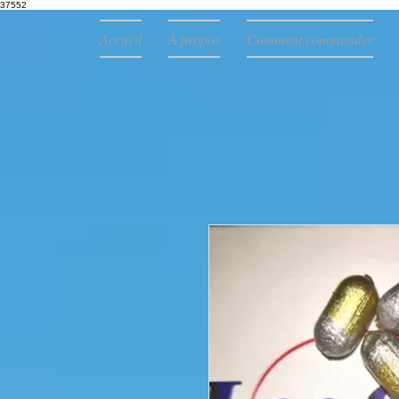
37552
Accueil
À propos
Comment commander