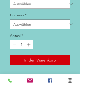
Couleurs
*
Anzahl
*
In den Warenkorb
Unverzichtbares Zubehör zum
Aufspüren aller Oberflächenfische.
DÉTAILS