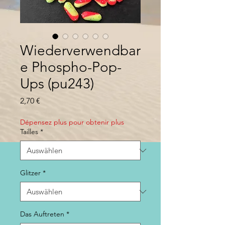
Wiederverwendbar
e Phospho-Pop-
Ups (pu243)
Preis
2,70 €
Dépensez plus pour obtenir plus
Tailles
*
Glitzer
*
Das Auftreten
*