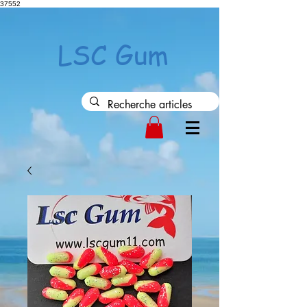
37552
LSC Gum