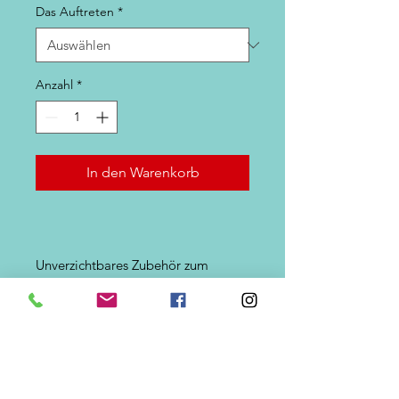
Das Auftreten
*
Anzahl
*
In den Warenkorb
Unverzichtbares Zubehör zum
Aufspüren aller Oberflächenfische,
der Aufsatz zum Fangen von
Oberflächenfischen wie Stöcker,
Schwertfische, Makrelen,
Meeräschen ... Ausgezeichneter
Auftrieb.