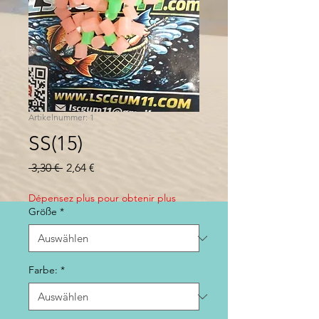
Artikelnummer: 1
SS(15)
Standardpreis
Sale-
 3,30 € 
2,64 €
Preis
Dépensez plus pour obtenir plus
Größe
*
Farbe:
*