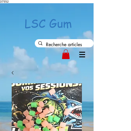
37552
LSC Gum