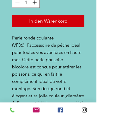
In den Warenkorb
Perle ronde coulante
(VF36), l'accessoire de pêche idéal
pour toutes vos aventures en haute
mer. Cette perle phospho
bicolore est conçue pour attirer les
poissons, ce qui en fait le
complément idéal de votre
montage. Son design rond et
élégant et sa jolie couleur ,diamètre
4, 5 mm, est idéale pour une variété
de styles et de techniques de pêche.
Sublimez votre prochaine sortie de
pêche. Procurez-vous la vôtre dès
aujourd'hui en exclusivité sur