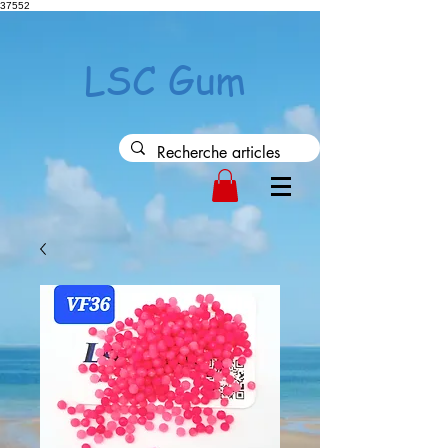
37552
LSC Gum